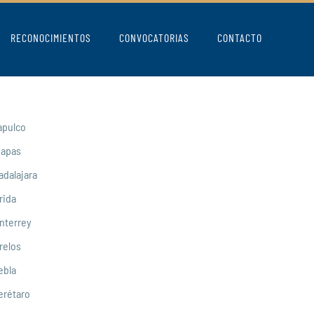
RECONOCIMIENTOS
CONVOCATORIAS
CONTACTO
apulco
iapas
adalajara
rida
nterrey
relos
ebla
erétaro