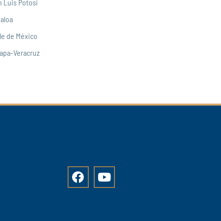
 Luis Potosí
naloa
le de México
lapa-Veracruz